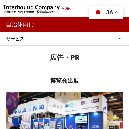

JA
自治体向け
サービス
広告・PR
博覧会出展