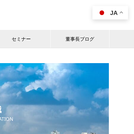
JA

セミナー
董事長ブログ
織
ATION