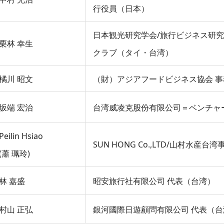
行役員（日本）
日本観光研究学会/旅行ビジネス研究
栗林 幸生
クラブ（タイ・台湾）
橘川 昭文
（財）アジアフードビジネス協会 
坂端 宏治
台湾威凌克股份有限公司＝ベンチャ
Peilin Hsiao
SUN HONG Co.,LTD/山村水産
(蕭 珮玲)
林 嘉盛
昭安旅行社有限公司 代表（台湾）
村山 正弘
銀河國際日遊顧問有限公司 代表（台