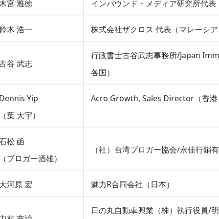
木宮 雅徳
インバウンド・メディア研究所代表
鈴木 浩一
株式会社ザクロス 代表（マレーシ
行政書士古谷武志事務所/Japan Immigra
古谷 武志
各国）
Dennis Yip
Acro Growth, Sales Director（香
（葉 大宇）
石松 函
（社）台湾ブロガー協会/永佳行銷
（ブロガー酒雄）
大河原 宏
魅力R合同会社（日本）
日の丸自動車興業（株）執行役員/
中村 充治