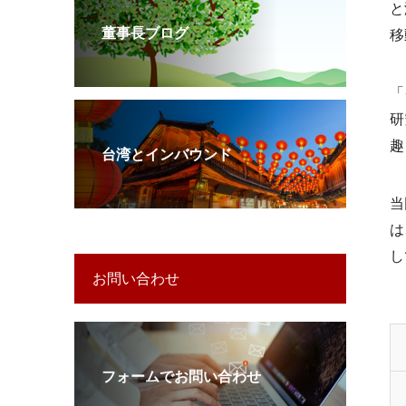
と
董事長ブログ
移
「
研
趣
台湾とインバウンド
当
は
し
お問い合わせ
フォームでお問い合わせ