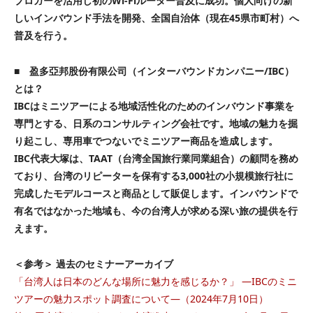
ブロガーを活用し初のWi-Fiルーター普及に成功。個人向けの新
しいインバウンド手法を開発、全国自治体（現在45県市町村）へ
普及を行う。
■ 盈多亞邦股份有限公司（インターバウンドカンパニー/IBC）
とは？
IBCはミニツアーによる地域活性化のためのインバウンド事業を
専門とする、日系のコンサルティング会社です。地域の魅力を掘
り起こし、専用車でつないでミニツアー商品を造成します。
IBC代表大塚は、TAAT（台湾全国旅行業同業組合）の顧問を務め
ており、台湾のリピーターを保有する3,000社の小規模旅行社に
完成したモデルコースと商品として販促します。インバウンドで
有名ではなかった地域も、今の台湾人が求める深い旅の提供を行
えます。
＜参考＞ 過去のセミナーアーカイブ
「台湾人は日本のどんな場所に魅力を感じるか？」 ―IBCのミニ
ツアーの魅力スポット調査について―（2024年7月10日）