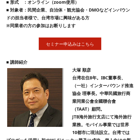
■ 形式 ：オンライン（zoom使用）
■ 対象者：民間企業、自治体・観光協会・DMOなどインバウン
ドの担当者様で、台湾市場に興味がある方
※同業者の方の参加はお断りします
セミナー申込みはこちら
■ 講師紹介
大塚 順彦
台湾在住8年。IBC董事長、
（一社）インターバウンド推進
協会 理事長。中華民國旅行商
業同業公會全國聯合會
（TAAT）顧問。
JTB海外旅行支店にて海外旅行
業務。モバイル事業では世界
10都市に現法設立。台湾では