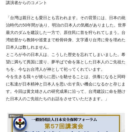
講演者からのコメント
「台灣は親日とも愛日とも言われます。その背景には、日本の統
治時代の50年間があり、明治の日本人の気概がありました。世界
最大のダムを建設した一方で、原住民に首を狩られてしまう。台
湾総督から教師や巡査まで粉骨砕身、文字通り台湾に骨を埋めた
日本人は数しれません。
ところが今の日本人は、こうした歴史を忘れてしまいました。希
望に満ちて異国に渡り、夢半ばで命を落とした日本人のご先祖た
ちを、今なお台湾人が神として祀ってくれています。
今を生きる我々が彼らに思いを馳せることは、供養になると同時
に私達が日本精神と日本人を思い出す良い機会になるかと存じま
す。今回は黄文雄さんの研究成果に沿って、台湾建設に命を懸け
た日本人のご先祖たちのお話をさせていただきます。」