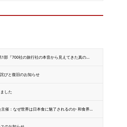
第1部『700社の旅行社の本音から見えてきた真の...
お詫びと復旧のお知らせ
しました
2月5日開催 アジアフードビジネス協会主催：なぜ世界は日本食に魅了されるのか 和食界の...
ースのお知らせ