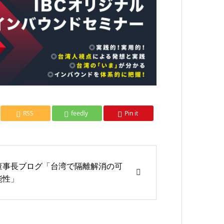
RSS
feedly
Pin it
董事長ブログ「台湾で隔離解消の可
能性」