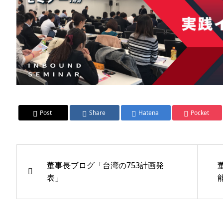
Post
Share
Hatena
Pocket
董事長ブログ「台湾の753計画発
表」