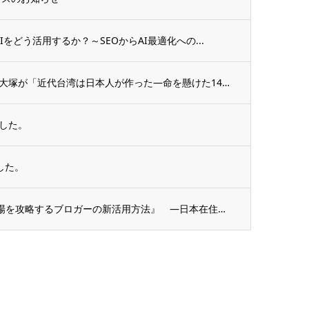
Iをどう活用するか？～SEOからAI最適化への...
日本安全保障フォーラムにて、代表の大塚が「近代台湾は日本人が作った―命を懸けた14人の...
した。
した。
5月27日セミナー『これからの台湾市場を攻略するブロガーの新活用方法』 ―日本在住十年...