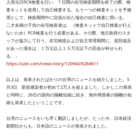
入境当日PCR検査を行い、７日間の在宅検疫期間を終了の際、検
査キットを使用して自己検査する。もう一つの検査キットを予備
用として、検疫期間中に症状が出た場合の自己検査に用いる。
二才未満の子供の在宅検疫者は、（検査キットで自己検査が行え
ないため）PCR検査を行う必要がある。その際、地方政府のスタ
ッフが協力して行う。在宅検疫および自主管理期間に、規則違反
があった場合は、１万元以上１５万元以下の罰金が科せられ
る。」
https://udn.com/news/story/120940/6284611
以上は、発表されたばかりの台湾のニュースを紹介しました。5
月3日、新規感染者が初めて2万人を超えました。しかしこの発表
と同時に、26日の国内の隔離短縮に続き、海外帰国者の隔離の短
縮も発表したということです。
台湾のニュースをいち早く翻訳しましたが、たった今、日本経済
新聞社からも、日本語のニュースが発表されました。